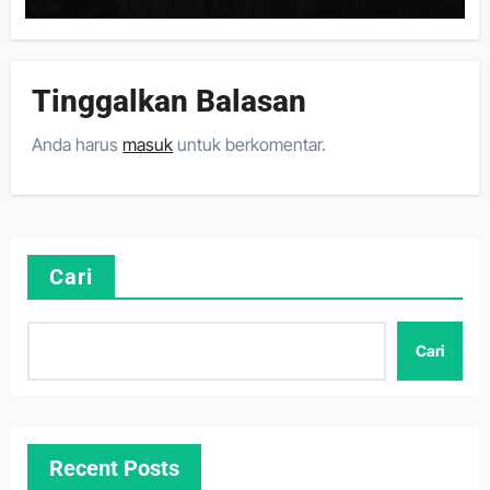
Tinggalkan Balasan
Anda harus
masuk
untuk berkomentar.
Cari
Cari
Recent Posts