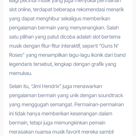
Bagi pecinta musik yang juga menyukai permainan
slot online, terdapat beberapa rekomendasi menarik
yang dapat menghibur sekaligus memberikan
pengalaman bermain yang menyenangkan. Salah
satu pilihan yang patut dicoba adalah slot bertema
musik dengan fitur-fitur interaktif, seperti “Guns N’
Roses” yang menampilkan lagu-lagu ikonik dari band
legendaris tersebut, lengkap dengan grafik yang
memukau.
Selain itu, “Jimi Hendrix” juga menawarkan
pengalaman bermain yang unik dengan soundtrack
yang menggugah semangat. Permainan-permainan
ini tidak hanya memberikan kesenangan dalam
bermain, tetapi juga memungkinkan pemain
merasakan nuansa musik favorit mereka sambil