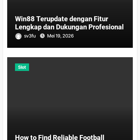
Win88 Terupdate dengan Fitur
Lengkap dan Dukungan Profesional
sv3fu
Mei 19, 2026
Slot
How to Find Reliable Football