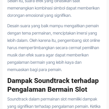
Selain itu, suara efek yang dihasilkan saat
memenangkan kombinasi simbol dapat memberikan
dorongan emosional yang signifikan.
Desain suara yang baik mampu mengaitkan pemain
dengan tema permainan, menciptakan imersi yang
lebih dalam. Oleh karena itu, pengembang slot online
harus mempertimbangkan secara cermat pemilihan
musik dan efek suara agar dapat memberikan
pengalaman bermain yang lebih kaya dan
memuaskan bagi para pemain.
Dampak Soundtrack terhadap
Pengalaman Bermain Slot
Soundtrack dalam permainan slot memiliki dampak
yang signifikan terhadap pengalaman pemain. Ketika