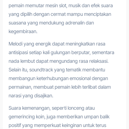
pemain memutar mesin slot, musik dan efek suara
yang dipilih dengan cermat mampu menciptakan
suasana yang mendukung adrenalin dan
kegembiraan.
Melodi yang energik dapat meningkatkan rasa
antisipasi setiap kali gulungan berputar, sementara
nada lembut dapat mengundang rasa relaksasi.
Selain itu, soundtrack yang tematik membantu
membangun keterhubungan emosional dengan
permainan, membuat pemain lebih terlibat dalam
narasi yang disajikan.
Suara kemenangan, seperti lonceng atau
gemerincing koin, juga memberikan umpan balik
positif yang memperkuat keinginan untuk terus