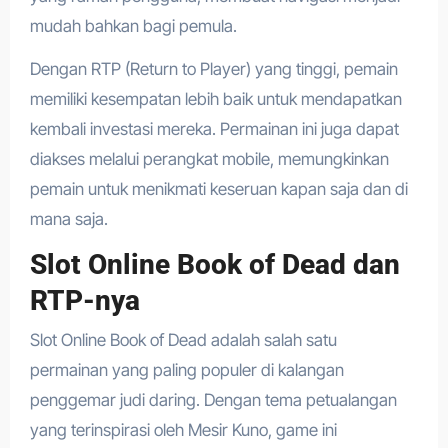
mudah bahkan bagi pemula.
Dengan RTP (Return to Player) yang tinggi, pemain
memiliki kesempatan lebih baik untuk mendapatkan
kembali investasi mereka. Permainan ini juga dapat
diakses melalui perangkat mobile, memungkinkan
pemain untuk menikmati keseruan kapan saja dan di
mana saja.
Slot Online Book of Dead dan
RTP-nya
Slot Online Book of Dead adalah salah satu
permainan yang paling populer di kalangan
penggemar judi daring. Dengan tema petualangan
yang terinspirasi oleh Mesir Kuno, game ini