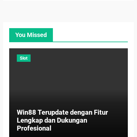
You Missed
Slot
Win88 Terupdate dengan Fitur
Lengkap dan Dukungan
Profesional