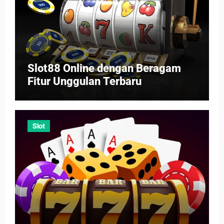
Slot88 Online dengan Beragam
Fitur Unggulan Terbaru
Slot