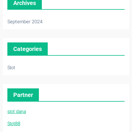
Archives
September 2024
Categories
Slot
Partner
slot dana
Slot88