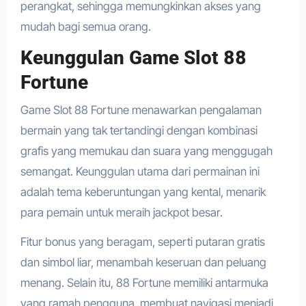
perangkat, sehingga memungkinkan akses yang
mudah bagi semua orang.
Keunggulan Game Slot 88
Fortune
Game Slot 88 Fortune menawarkan pengalaman
bermain yang tak tertandingi dengan kombinasi
grafis yang memukau dan suara yang menggugah
semangat. Keunggulan utama dari permainan ini
adalah tema keberuntungan yang kental, menarik
para pemain untuk meraih jackpot besar.
Fitur bonus yang beragam, seperti putaran gratis
dan simbol liar, menambah keseruan dan peluang
menang. Selain itu, 88 Fortune memiliki antarmuka
yang ramah pengguna, membuat navigasi menjadi