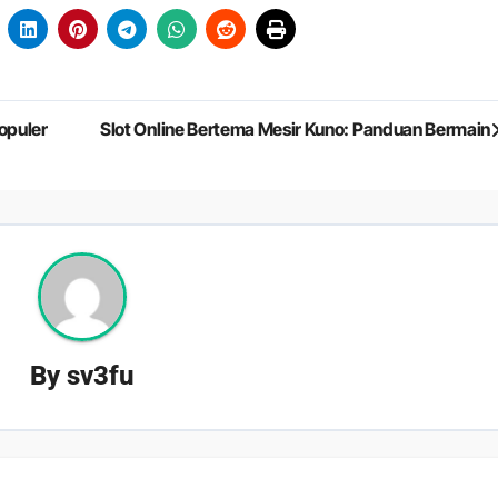
opuler
Slot Online Bertema Mesir Kuno: Panduan Bermain
By
sv3fu