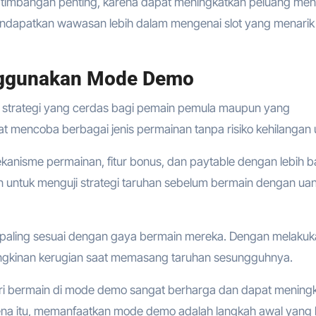
pertimbangan penting, karena dapat meningkatkan peluang me
 mendapatkan wawasan lebih dalam mengenai slot yang menarik
enggunakan Mode Demo
 mencoba berbagai jenis permainan tanpa risiko kehilangan 
isme permainan, fitur bonus, dan paytable dengan lebih ba
 untuk menguji strategi taruhan sebelum bermain dengan ua
g paling sesuai dengan gaya bermain mereka. Dengan melaku
ungkinan kerugian saat memasang taruhan sesungguhnya.
i bermain di mode demo sangat berharga dan dapat mening
arena itu, memanfaatkan mode demo adalah langkah awal yang 