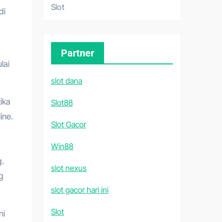
Slot
di
Partner
lai
slot dana
ika
Slot88
ine.
Slot Gacor
Win88
slot nexus
g
slot gacor hari ini
Slot
ni