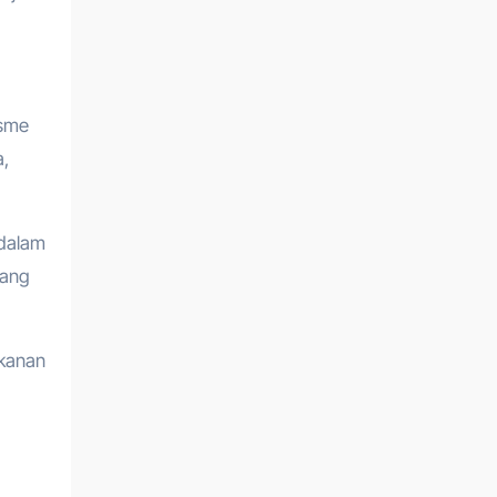
a,
 dalam
yang
ekanan