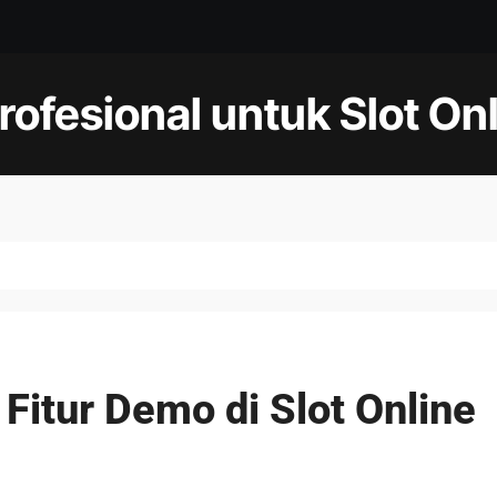
 dan Cascading Reels
wat Smartphone
ofesional untuk Slot On
luang Menang Lebih Besar
in Slot Online?
Tambahan Saat Main Slot?
engkap dan Dukungan Profesional
itur Demo di Slot Online