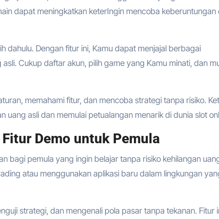
in dapat meningkatkan keterIngin mencoba keberuntungan 
 dahulu. Dengan fitur ini, Kamu dapat menjajal berbagai
asli. Cukup daftar akun, pilih game yang Kamu minati, dan mu
uran, memahami fitur, dan mencoba strategi tanpa risiko. Ket
 uang asli dan memulai petualangan menarik di dunia slot onl
Fitur Demo untuk Pemula
rading atau menggunakan aplikasi baru dalam lingkungan yan
uji strategi, dan mengenali pola pasar tanpa tekanan. Fitur i