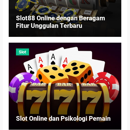
Slot88 Online dengan Beragam
Fitur Unggulan Terbaru
Slot
Slot Online dan Psikologi Pemain