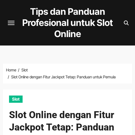
Skip
Tips dan Panduan
to
Profesional untuk Slot
content
Online
Home
Slot
Slot Online dengan Fitur Jackpot Tetap: Panduan untuk Pemula
Slot
Slot Online dengan Fitur
Jackpot Tetap: Panduan