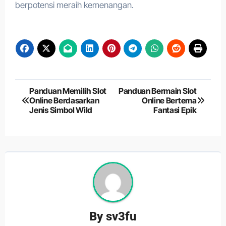
berpotensi meraih kemenangan.
Navigasi
Panduan Memilih Slot
Panduan Bermain Slot
Online Berdasarkan
Online Bertema
pos
Jenis Simbol Wild
Fantasi Epik
By
sv3fu