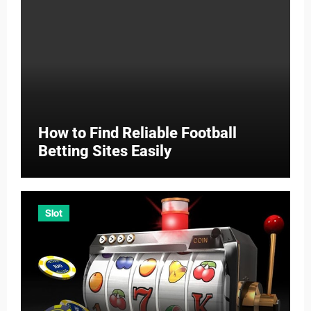
How to Find Reliable Football
Betting Sites Easily
Slot