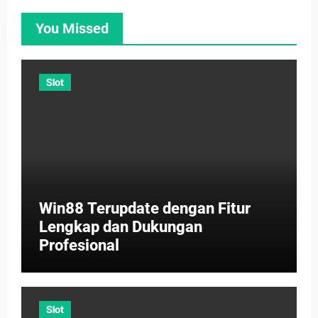
You Missed
Slot
Win88 Terupdate dengan Fitur
Lengkap dan Dukungan
Profesional
Slot