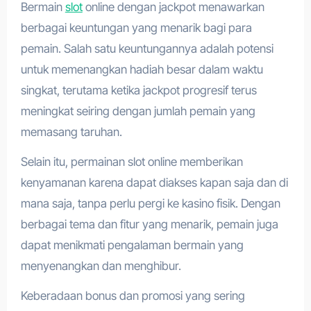
Bermain
slot
online dengan jackpot menawarkan
berbagai keuntungan yang menarik bagi para
pemain. Salah satu keuntungannya adalah potensi
untuk memenangkan hadiah besar dalam waktu
singkat, terutama ketika jackpot progresif terus
meningkat seiring dengan jumlah pemain yang
memasang taruhan.
Selain itu, permainan slot online memberikan
kenyamanan karena dapat diakses kapan saja dan di
mana saja, tanpa perlu pergi ke kasino fisik. Dengan
berbagai tema dan fitur yang menarik, pemain juga
dapat menikmati pengalaman bermain yang
menyenangkan dan menghibur.
Keberadaan bonus dan promosi yang sering