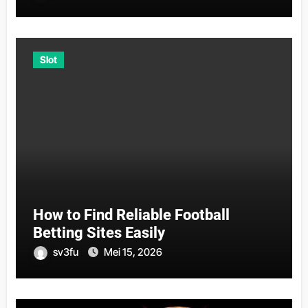
Slot
How to Find Reliable Football
Betting Sites Easily
sv3fu
Mei 15, 2026