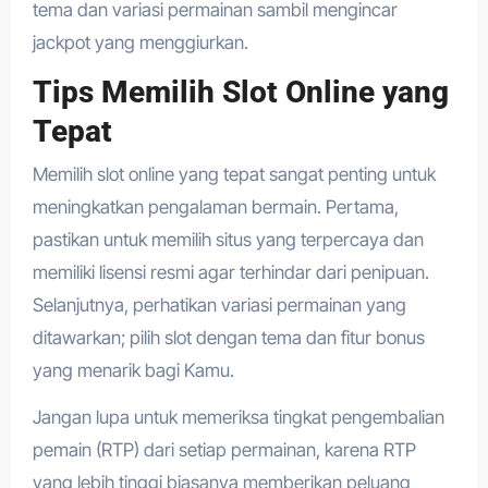
tema dan variasi permainan sambil mengincar
jackpot yang menggiurkan.
Tips Memilih Slot Online yang
Tepat
Memilih slot online yang tepat sangat penting untuk
meningkatkan pengalaman bermain. Pertama,
pastikan untuk memilih situs yang terpercaya dan
memiliki lisensi resmi agar terhindar dari penipuan.
Selanjutnya, perhatikan variasi permainan yang
ditawarkan; pilih slot dengan tema dan fitur bonus
yang menarik bagi Kamu.
Jangan lupa untuk memeriksa tingkat pengembalian
pemain (RTP) dari setiap permainan, karena RTP
yang lebih tinggi biasanya memberikan peluang