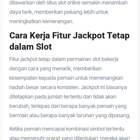
ditawarkan oleh situs slot online semakin menambah
daya tarik, memberikan peluang lebih untuk
meningkatkan kemenangan.
Cara Kerja Fitur Jackpot Tetap
dalam Slot
Fitur jackpot tetap dalam permainan slot bekerja
dengan cara yang menarik, memberikan
kesempatan kepada pemain untuk memenangkan
hadiah besar secara konsisten. Jackpot ini biasanya
ditetapkan pada jumlah tertentu dan tidak akan
berubah, terlepas dari berapa banyak pemain yang
bermain atau berapa banyak taruhan yang dipasang.
Ketika pemain mencapai kombinasi simbol tertentu
atau memenuhi syarat yang ditentukan, mereka akan