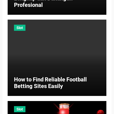
Profesional
Slot
How to Find Reliable Football
Betting Sites Easily
Slot