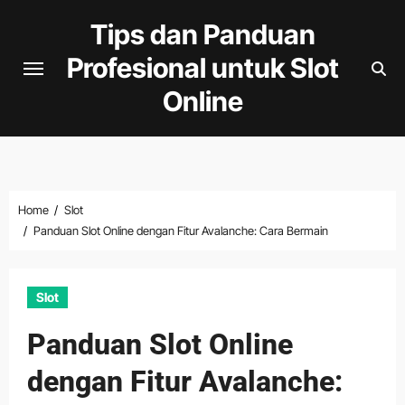
Skip
Tips dan Panduan
to
Profesional untuk Slot
content
Online
Home
Slot
Panduan Slot Online dengan Fitur Avalanche: Cara Bermain
Slot
Panduan Slot Online
dengan Fitur Avalanche: