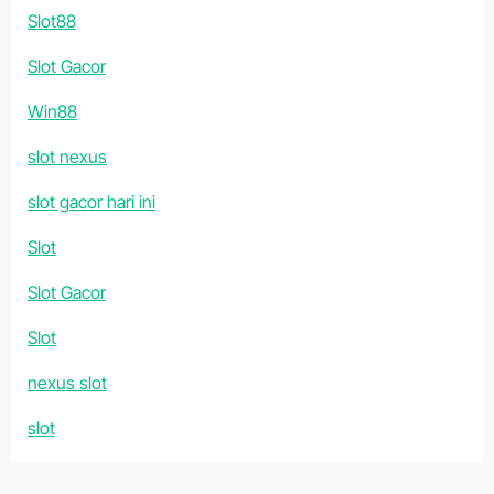
Slot88
Slot Gacor
Win88
slot nexus
slot gacor hari ini
Slot
Slot Gacor
Slot
nexus slot
slot