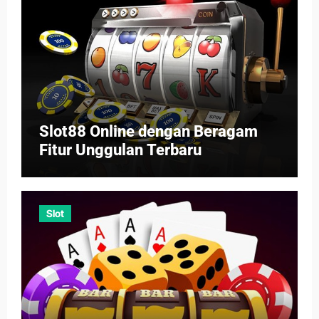
Slot88 Online dengan Beragam
Fitur Unggulan Terbaru
Slot