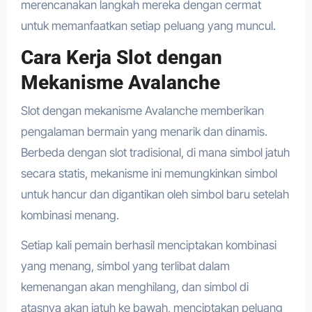
merencanakan langkah mereka dengan cermat
untuk memanfaatkan setiap peluang yang muncul.
Cara Kerja Slot dengan
Mekanisme Avalanche
Slot dengan mekanisme Avalanche memberikan
pengalaman bermain yang menarik dan dinamis.
Berbeda dengan slot tradisional, di mana simbol jatuh
secara statis, mekanisme ini memungkinkan simbol
untuk hancur dan digantikan oleh simbol baru setelah
kombinasi menang.
Setiap kali pemain berhasil menciptakan kombinasi
yang menang, simbol yang terlibat dalam
kemenangan akan menghilang, dan simbol di
atasnya akan jatuh ke bawah, menciptakan peluang