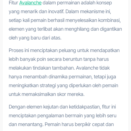
Fitur
Avalanche
dalam permainan adalah konsep
yang menarik dan inovatif. Dalam mekanisme ini,
setiap kali pemain berhasil menyelesaikan kombinasi,
elemen yang terlibat akan menghilang dan digantikan
oleh yang baru dari atas.
Proses ini menciptakan peluang untuk mendapatkan
lebih banyak poin secara beruntun tanpa harus
melakukan tindakan tambahan. Avalanche tidak
hanya menambah dinamika permainan, tetapi juga
meningkatkan strategi yang diperlukan oleh pemain
untuk memaksimalkan skor mereka.
Dengan elemen kejutan dan ketidakpastian, fitur ini
menciptakan pengalaman bermain yang lebih seru
dan menantang. Pemain harus berpikir cepat dan