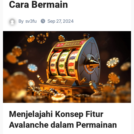
Cara Bermain
By
sv3fu
Sep 27, 2024
Menjelajahi Konsep Fitur
Avalanche dalam Permainan