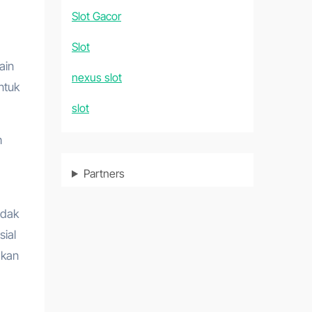
Slot Gacor
Slot
nexus slot
ntuk
slot
h
Partners
idak
sial
akan