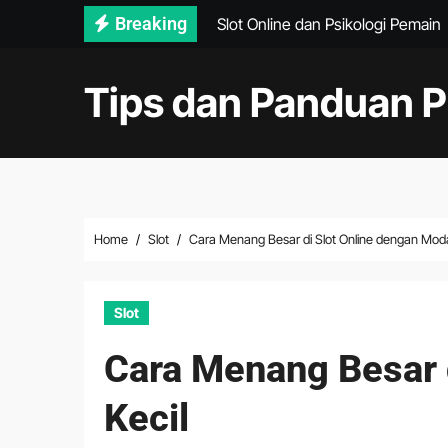
Skip
Breaking
Slot Online dengan Fitur Respins
to
content
Panduan Bermain Slot Online Le
Tips dan Panduan Pr
Kenali Pola Slot Online untuk Pe
Kapan Waktu Terbaik untuk Berma
Tren Slot Online di Tahun 2025
Perlukah Menggunakan Aplikasi 
Home
Slot
Cara Menang Besar di Slot Online dengan Moda
Win88 Terupdate dengan Fitur L
Slot
Cara Menang Besar 
Kecil