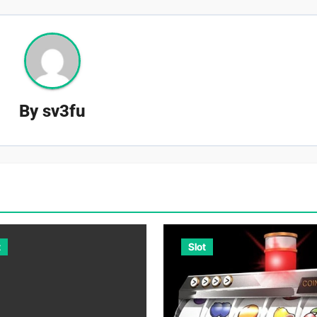
By
sv3fu
t
Slot