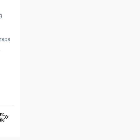
g
erapa
n:
ik