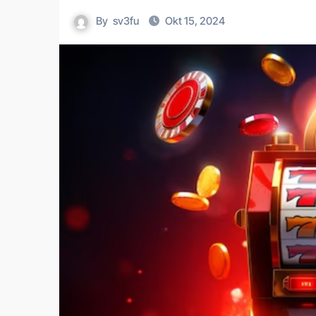
By
sv3fu
Okt 15, 2024