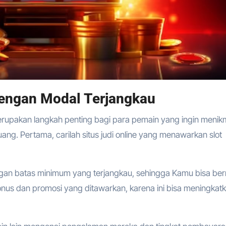
dengan Modal Terjangkau
rupakan langkah penting bagi para pemain yang ingin menik
g. Pertama, carilah situs judi online yang menawarkan slot
gan batas minimum yang terjangkau, sehingga Kamu bisa be
 bonus dan promosi yang ditawarkan, karena ini bisa meningkat