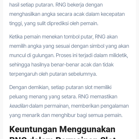
hasil setiap putaran. RNG bekerja dengan
menghasilkan angka secara acak dalam kecepatan
tinggi, yang sulit diprediksi oleh pemain.
Ketika pemain menekan tombol putar, RNG akan
memilih angka yang sesuai dengan simbol yang akan
muncul di gulungan. Proses ini terjadi dalam milidetik,
sehingga hasilnya benar-benar acak dan tidak
terpengaruh oleh putaran sebelumnya.
Dengan demikian, setiap putaran slot memiliki
peluang menang yang setara. RNG memastikan
keadilan
dalam permainan, memberikan pengalaman
yang menarik dan menghibur bagi semua pemain.
Keuntungan Menggunakan