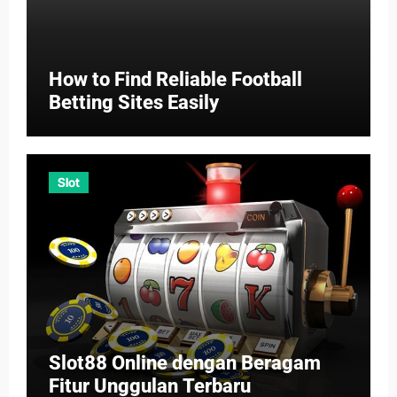
How to Find Reliable Football
Betting Sites Easily
Slot
Slot88 Online dengan Beragam
Fitur Unggulan Terbaru