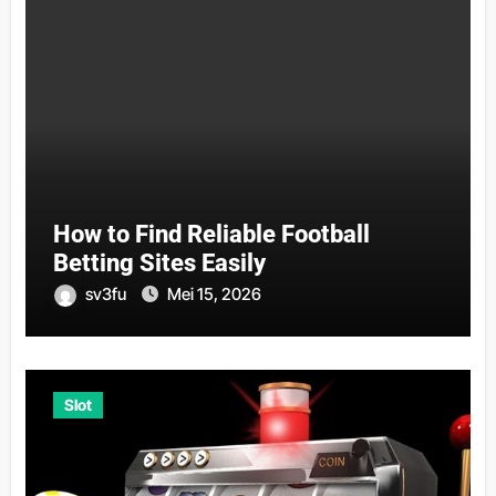
How to Find Reliable Football
Betting Sites Easily
sv3fu
Mei 15, 2026
Slot