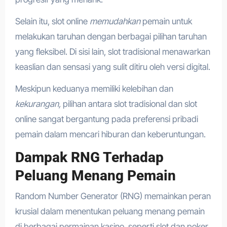
Selain itu, slot online
memudahkan
pemain untuk
melakukan taruhan dengan berbagai pilihan taruhan
yang fleksibel. Di sisi lain, slot tradisional menawarkan
keaslian dan sensasi yang sulit ditiru oleh versi digital.
Meskipun keduanya memiliki kelebihan dan
kekurangan,
pilihan antara slot tradisional dan slot
online sangat bergantung pada preferensi pribadi
pemain dalam mencari hiburan dan keberuntungan.
Dampak RNG Terhadap
Peluang Menang Pemain
Random Number Generator (RNG) memainkan peran
krusial dalam menentukan peluang menang pemain
di berbagai permainan kasino, seperti slot dan poker.