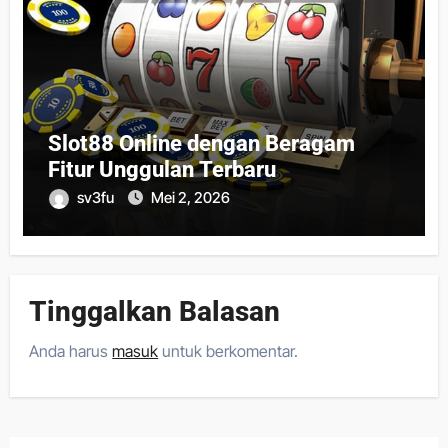
Slot88 Online dengan Beragam
Fitur Unggulan Terbaru
sv3fu
Mei 2, 2026
Tinggalkan Balasan
Anda harus
masuk
untuk berkomentar.