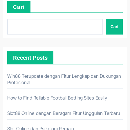
Cari
Cari
Recent Posts
Win88 Terupdate dengan Fitur Lengkap dan Dukungan
Profesional
How to Find Reliable Football Betting Sites Easily
Slot88 Online dengan Beragam Fitur Unggulan Terbaru
Slot Online dan Psikologi Pemain