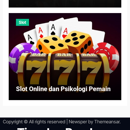
Slot
Slot Online dan Psikologi Pemain
Copyright © All rights reserved
|
Newsper
by
Themeansar
.