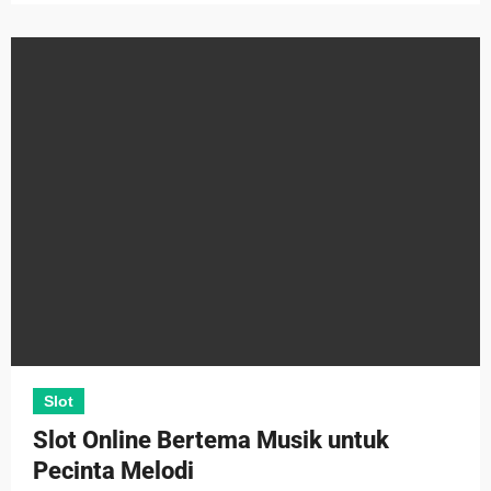
Slot
Slot Online Bertema Musik untuk
Pecinta Melodi