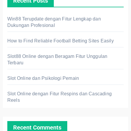
Recent Posts
Win88 Terupdate dengan Fitur Lengkap dan
Dukungan Profesional
How to Find Reliable Football Betting Sites Easily
Slot88 Online dengan Beragam Fitur Unggulan
Terbaru
Slot Online dan Psikologi Pemain
Slot Online dengan Fitur Respins dan Cascading
Reels
Recent Comments