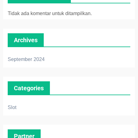
Tidak ada komentar untuk ditampilkan.
Archives
September 2024
Categories
Slot
Partner