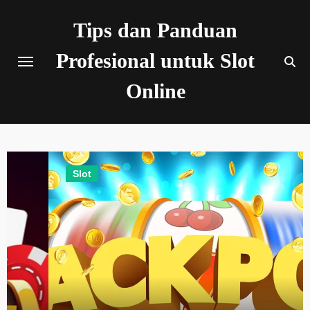
Skip
Tips dan Panduan
to
content
Profesional untuk Slot
Online
Slot