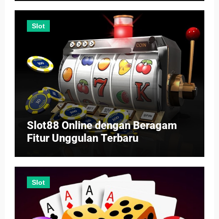
Slot
Slot88 Online dengan Beragam
Fitur Unggulan Terbaru
Slot