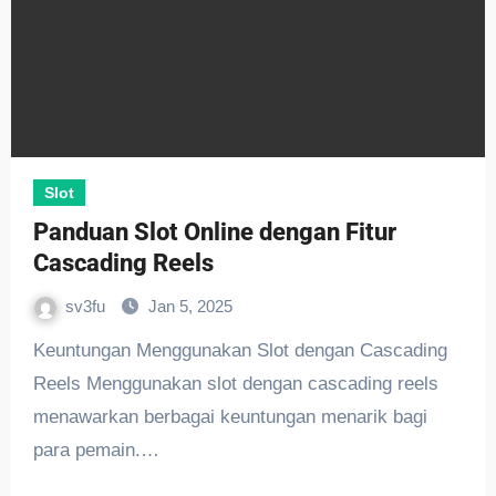
Slot
Panduan Slot Online dengan Fitur
Cascading Reels
sv3fu
Jan 5, 2025
Keuntungan Menggunakan Slot dengan Cascading
Reels Menggunakan slot dengan cascading reels
menawarkan berbagai keuntungan menarik bagi
para pemain.…