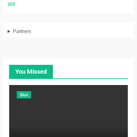
slot
Partners
You Missed
Slot