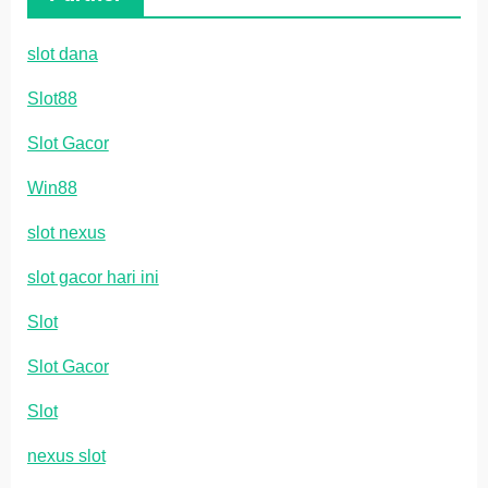
slot dana
Slot88
Slot Gacor
Win88
slot nexus
slot gacor hari ini
Slot
Slot Gacor
Slot
nexus slot