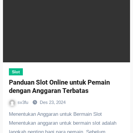
Slot
Panduan Slot Online untuk Pemain
dengan Anggaran Terbatas
sv3fu
Des 23, 2024
Menentukan Anggaran untuk Bermain Slot
Menentukan anggaran untuk bermain slot adalah
langkah penting bagi para pemain. Sebelum